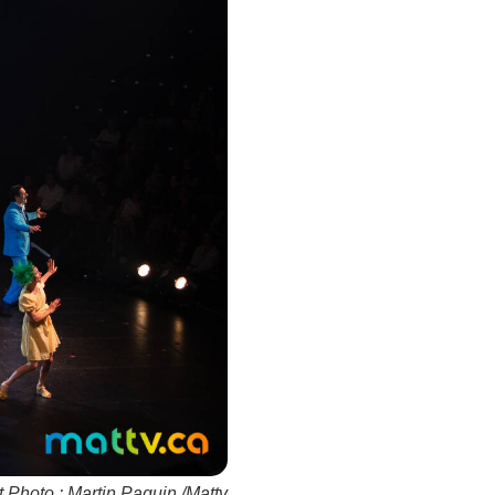
t Photo : Martin Paquin /Mattv