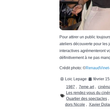
Pour attirer un public toujour
ateliers découverte pour les 
interactives agrémenteront vo
définitivement à ne pas manq
Crédit photo: ©
RenaudVinet
Loic Lepage
février 1
1987
,
7eme art
,
ciném
Les rendez-vous du cin
Quartier des spectacles
,
dors Nicole
,
Xavier Dola