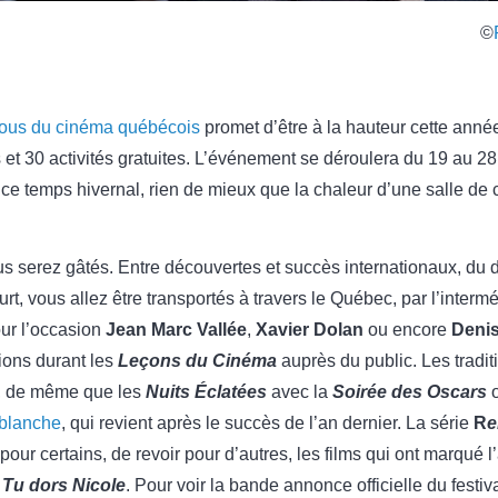
©
ous du cinéma québécois
promet d’être à la hauteur cette ann
et 30 activités gratuites. L’événement se déroulera du 19 au 28 
 ce temps hivernal, rien de mieux que la chaleur d’une salle de 
ous serez gâtés. Entre découvertes et succès internationaux, du
rt, vous allez être transportés à travers le Québec, par l’inter
our l’occasion
Jean Marc Vallée
,
Xavier Dolan
ou encore
Denis
tions durant les
Leçons du Cinéma
auprès du public. Les tradit
er, de même que les
Nuits
Éclatées
avec la
S
oirée des
O
scars
 blanche
, qui revient après le succès de l’an dernier. La série
R
e
pour certains, de revoir pour d’autres, les films qui ont marqué
Tu dors Nicole
. Pour voir la bande annonce officielle du festiv