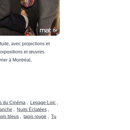
tuite, avec projections et
 expositions et œuvres
rier à Montréal,
s du Cinéma
,
Lepage Loïc
,
lanche
,
Nuits Éclatées
,
apis bleus
,
tapis rouge
,
Tu