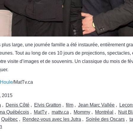
s plus large, une journée famille a été instaurée, entièrement gra
jeunes. Tout au long de ces 10 jours de projections, spectacles,
tre visite d’images et de souvenirs. Un classique du mois de fév
uer.
-Houle
/MatTv.ca
5, 2015
a
,
Denis Côté
,
Elvis Gratton
,
film
,
Jean Marc Vallée
,
Leçon
éma Québécois
,
MatTv
,
mattv.ca
,
Mommy
,
Montréal
,
Nuit B
Québec
,
Rendez-vous avec les Jutra
,
Soirée des Oscars
,
t
n