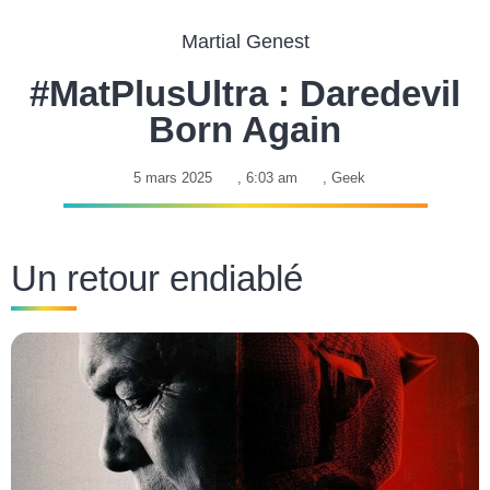
Martial Genest
#MatPlusUltra : Daredevil
Born Again
5 mars 2025
,
6:03 am
,
Geek
Un retour endiablé