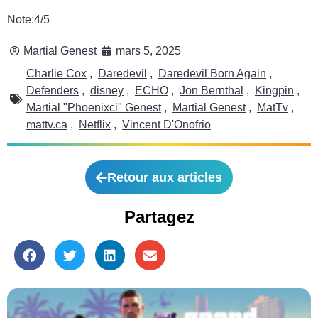
Note:4/5
Martial Genest
mars 5, 2025
Charlie Cox
,
Daredevil
,
Daredevil Born Again
,
Defenders
,
disney
,
ECHO
,
Jon Bernthal
,
Kingpin
,
Martial "Phoenixci" Genest
,
Martial Genest
,
MatTv
,
mattv.ca
,
Netflix
,
Vincent D'Onofrio
Retour aux articles
Partagez