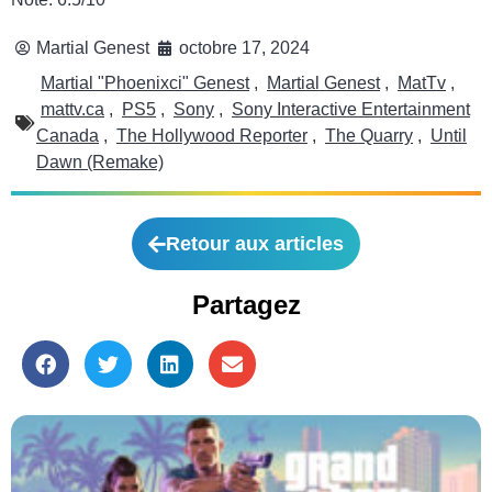
Martial Genest
octobre 17, 2024
Martial "Phoenixci" Genest
,
Martial Genest
,
MatTv
,
mattv.ca
,
PS5
,
Sony
,
Sony Interactive Entertainment
Canada
,
The Hollywood Reporter
,
The Quarry
,
Until
Dawn (Remake)
Retour aux articles
Partagez