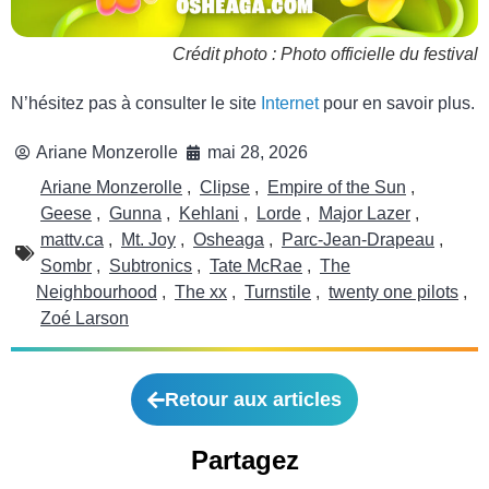
Crédit photo : Photo officielle du festival
N’hésitez pas à consulter le site
Internet
pour en savoir plus.
Ariane Monzerolle
mai 28, 2026
Ariane Monzerolle
,
Clipse
,
Empire of the Sun
,
Geese
,
Gunna
,
Kehlani
,
Lorde
,
Major Lazer
,
mattv.ca
,
Mt. Joy
,
Osheaga
,
Parc-Jean-Drapeau
,
Sombr
,
Subtronics
,
Tate McRae
,
The
Neighbourhood
,
The xx
,
Turnstile
,
twenty one pilots
,
Zoé Larson
Retour aux articles
Partagez