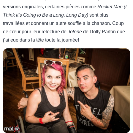
versions originales, certaines pièces comme
Rocket Man (I
Think it’s Going to Be a Long, Long Day)
sont plus
travaillées et donnent un autre souffle à la chanson. Coup
de cœur pour leur relecture de
Jolene
de Dolly Parton que
j’ai eue dans la tête toute la journée!