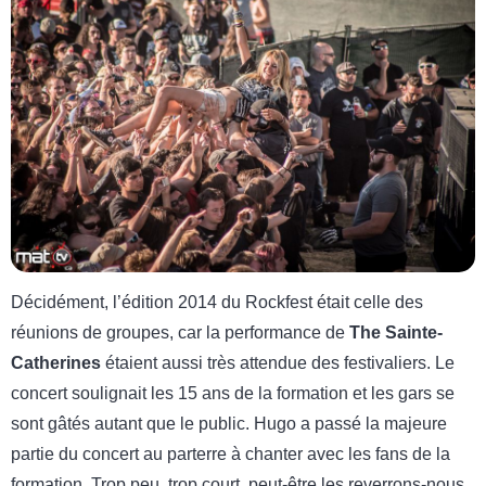
Décidément, l’édition 2014 du Rockfest était celle des
réunions de groupes, car la performance de
The Sainte-
Catherines
étaient aussi très attendue des festivaliers. Le
concert soulignait les 15 ans de la formation et les gars se
sont gâtés autant que le public. Hugo a passé la majeure
partie du concert au parterre à chanter avec les fans de la
formation. Trop peu, trop court, peut-être les reverrons-nous