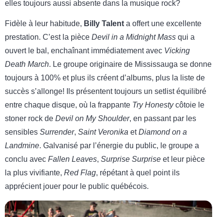
elles toujours aussi absente dans la musique rock?
Fidèle à leur habitude,
Billy Talent
a offert une excellente
prestation. C’est la pièce
Devil in a Midnight Mass
qui a
ouvert le bal, enchaînant immédiatement avec
Vicking
Death March
. Le groupe originaire de Mississauga se donne
toujours à 100% et plus ils créent d’albums, plus la liste de
succès s’allonge! Ils présentent toujours un setlist équilibré
entre chaque disque, où la frappante
Try Honesty
côtoie le
stoner rock de
Devil on My Shoulder
, en passant par les
sensibles
Surrender
,
Saint Veronika
et
Diamond on a
Landmine
. Galvanisé par l’énergie du public, le groupe a
conclu avec
Fallen Leaves
,
Surprise Surprise
et leur pièce
la plus vivifiante,
Red Flag
, répétant à quel point ils
apprécient jouer pour le public québécois.