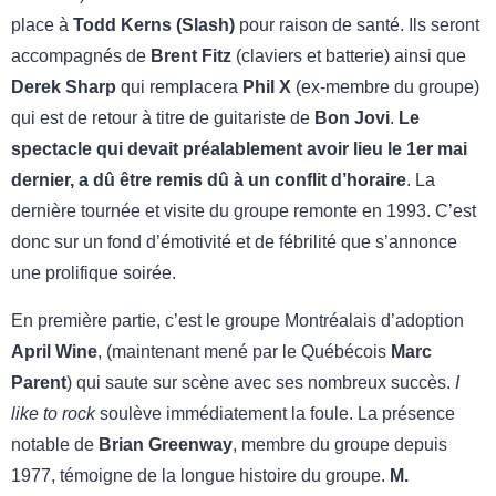
place à
Todd Kerns (Slash)
pour raison de santé. Ils seront
accompagnés de
Brent Fitz
(claviers et batterie) ainsi que
Derek Sharp
qui remplacera
Phil X
(ex-membre du groupe)
qui est de retour à titre de guitariste de
Bon Jovi
.
Le
spectacle qui devait préalablement avoir lieu le 1er mai
dernier, a dû être remis dû à un conflit d’horaire
. La
dernière tournée et visite du groupe remonte en 1993. C’est
donc sur un fond d’émotivité et de fébrilité que s’annonce
une prolifique soirée.
En première partie, c’est le groupe Montréalais d’adoption
April Wine
, (maintenant mené par le Québécois
Marc
Parent
) qui saute sur scène avec ses nombreux succès.
I
like to rock
soulève immédiatement la foule. La présence
notable de
Brian Greenway
, membre du groupe
depuis
1977, témoigne de la longue histoire du groupe.
M.