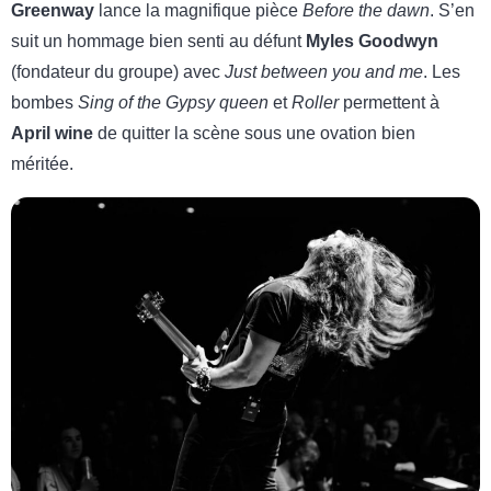
Greenway
lance la magnifique pièce
Before the dawn
. S’en
suit un hommage bien senti au défunt
Myles Goodwyn
(fondateur du groupe) avec
Just between you and me
. Les
bombes
Sing of the Gypsy queen
et
Roller
permettent à
April wine
de quitter la scène sous une ovation bien
méritée.