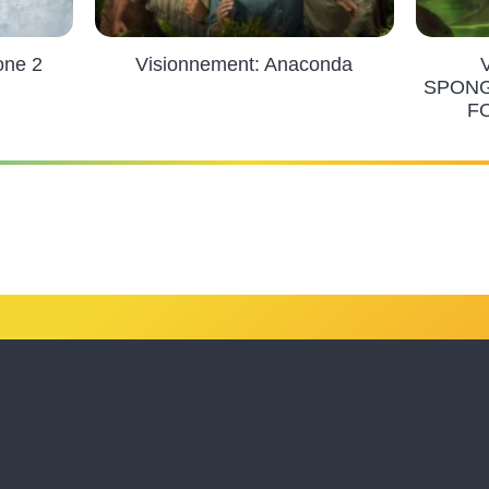
one 2
Visionnement: Anaconda
SPONG
F