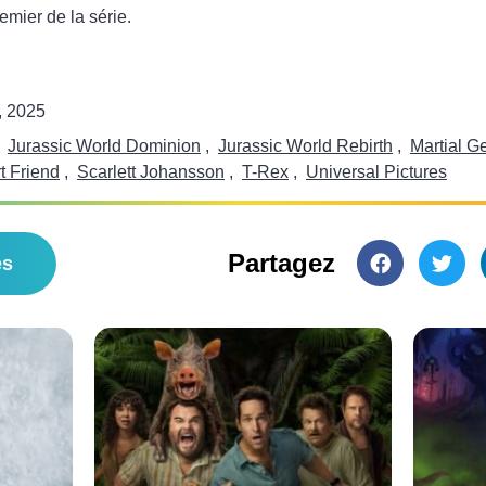
emier de la série.
2, 2025
,
Jurassic World Dominion
,
Jurassic World Rebirth
,
Martial G
t Friend
,
Scarlett Johansson
,
T-Rex
,
Universal Pictures
Partagez
es