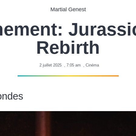
Martial Genest
nement: Jurassi
Rebirth
2 juillet 2025
,
7:05 am
,
Cinéma
ondes