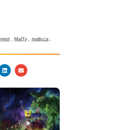
enest
,
MatTv
,
mattv.ca
,