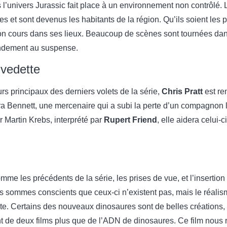
 l’univers Jurassic fait place à un environnement non contrôlé.
s et sont devenus les habitants de la région. Qu’ils soient les p
son cours dans ses lieux. Beaucoup de scènes sont tournées da
andement au suspense.
vedette
urs principaux des derniers volets de la série,
Chris Pratt
est re
ora Bennett, une mercenaire qui a subi la perte d’un compagnon 
 Martin Krebs, interprété par
Rupert Friend
, elle aidera celui-
mme les précédents de la série, les prises de vue, et l’insertio
s sommes conscients que ceux-ci n’existent pas, mais le réalism
faite. Certains des nouveaux dinosaures sont de belles créations
t de deux films plus que de l’ADN de dinosaures. Ce film nous