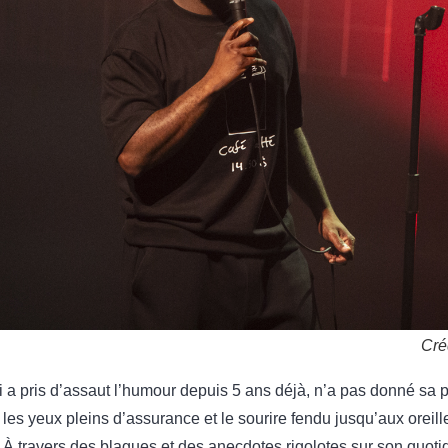
Cré
ui a pris d’assaut l’humour depuis 5 ans déjà, n’a pas donné sa p
c les yeux pleins d’assurance et le sourire fendu jusqu’aux oreill
 À travers des blagues et des anecdotes rigolotes sur son quotidi