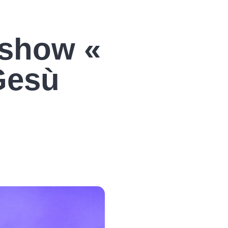
 show «
Gesù