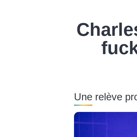
Charle
fuc
Une relève pr