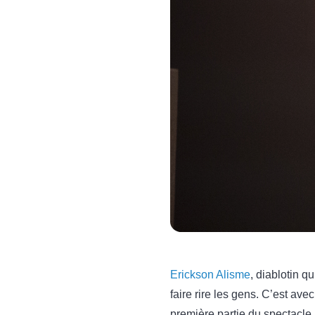
Erickson Alisme
, diablotin q
faire rire les gens. C’est ave
première partie du spectacle.