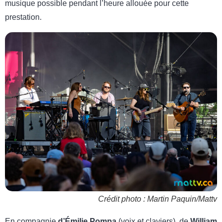
musique possible pendant l’heure allouée pour cette
prestation.
Crédit photo : Martin Paquin/Mattv
En compagnie
d’Émilie Pompa
(voix et claviers), de
William