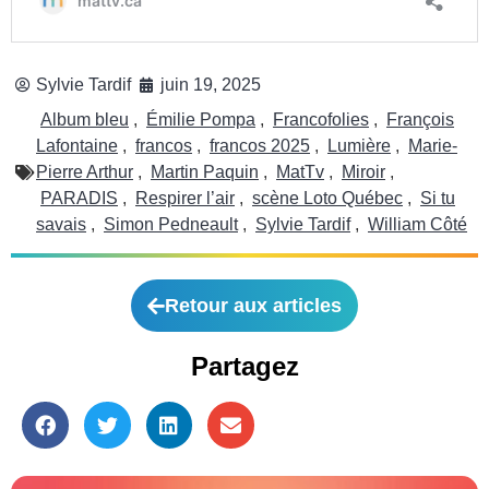
Sylvie Tardif
juin 19, 2025
Album bleu
,
Émilie Pompa
,
Francofolies
,
François
Lafontaine
,
francos
,
francos 2025
,
Lumière
,
Marie-
Pierre Arthur
,
Martin Paquin
,
MatTv
,
Miroir
,
PARADIS
,
Respirer l’air
,
scène Loto Québec
,
Si tu
savais
,
Simon Pedneault
,
Sylvie Tardif
,
William Côté
Retour aux articles
Partagez