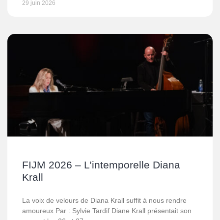
29 juin 2026
FIJM 2026 – L’intemporelle Diana
Krall
La voix de velours de Diana Krall suffit à nous rendre
amoureux Par : Sylvie Tardif Diane Krall présentait son