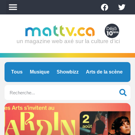
un magazine web axé sur la culture d’ici
Tous
Musique
Showbizz
Arts de la scène
C