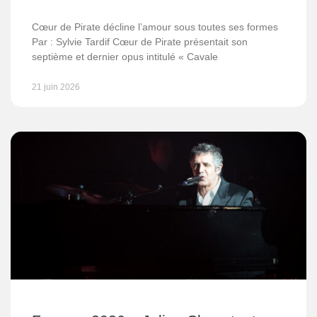
Cœur de Pirate décline l’amour sous toutes ses formes
Par : Sylvie Tardif Cœur de Pirate présentait son
septième et dernier opus intitulé « Cavale
21 juin 2026