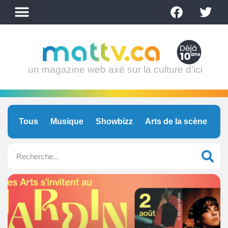
un magazine web axé sur la culture d’ici
Tous
Musique
Showbizz
Arts de la scène
C