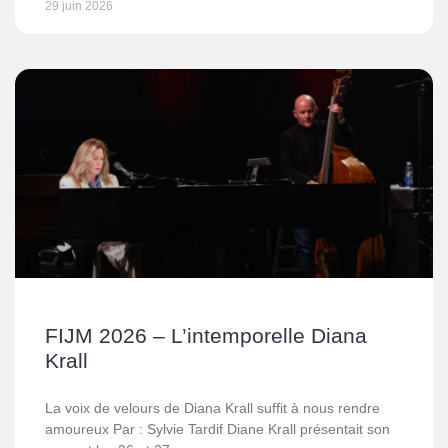
29 juin 2026
FIJM 2026 – L’intemporelle Diana
Krall
La voix de velours de Diana Krall suffit à nous rendre
amoureux Par : Sylvie Tardif Diane Krall présentait son