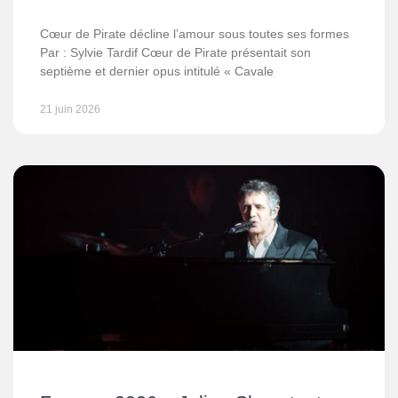
Cœur de Pirate décline l’amour sous toutes ses formes
Par : Sylvie Tardif Cœur de Pirate présentait son
septième et dernier opus intitulé « Cavale
21 juin 2026