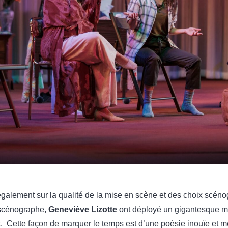
 également sur la qualité de la mise en scène et des choix scén
 scénographe,
Geneviève Lizotte
ont déployé un gigantesque mi
nt. Cette façon de marquer le temps est d’une poésie inouïe et 