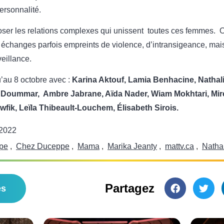
ersonnalité.
oser les relations complexes qui unissent toutes ces femmes. On
 échanges parfois empreints de violence, d’intransigeance, m
eillance.
’au 8 octobre avec :
Karina Aktouf, Lamia Benhacine, Natha
e Doummar, Ambre Jabrane, Aïda Nader, Wiam Mokhtari, Mirei
awfik, Leïla Thibeault-Louchem, Élisabeth Sirois.
 2022
pe
,
Chez Duceppe
,
Mama
,
Marika Jeanty
,
mattv.ca
,
Natha
Partagez
es