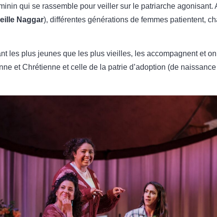
éminin qui se rassemble pour veiller sur le patriarche agonisant.
eille Naggar
), différentes générations de femmes patientent, 
t les plus jeunes que les plus vieilles, les accompagnent et on l
enne et Chrétienne et celle de la patrie d’adoption (de naissance 