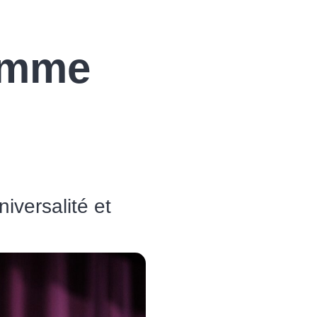
amme
iversalité et