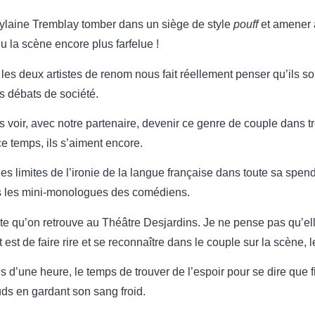
uylaine Tremblay tomber dans un siège de style
pouff
et amener 
u la scène encore plus farfelue !
re les deux artistes de renom nous fait réellement penser qu’ils 
les débats de société.
oir, avec notre partenaire, devenir ce genre de couple dans tre
 ce temps, ils s’aiment encore.
r les limites de l’ironie de la langue française dans toute sa spen
ers les mini-monologues des comédiens.
nte qu’on retrouve au Théâtre Desjardins. Je ne pense pas qu’el
est de faire rire et se reconnaître dans le couple sur la scène, 
us d’une heure, le temps de trouver de l’espoir pour se dire que 
uds en gardant son sang froid.