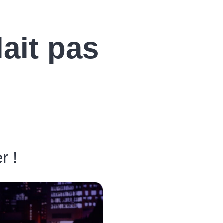
lait pas
r !