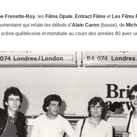
pe Frenette-Roy
, les
Films Opale
,
Entract Films
et
Les Films 
mentaire qui relate les débuts d’
Alain Caron
(basse), de
Mich
la scène québécoise et mondiale au cours des années 80 avec un 