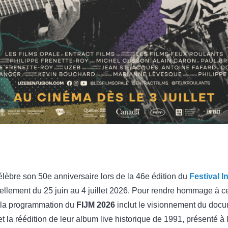
lèbre son 50e anniversaire lors de la 46e édition du
Festival I
ellement du 25 juin au 4 juillet 2026. Pour rendre hommage à 
 la programmation du
FIJM 2026
inclut le visionnement du doc
t la réédition de leur album live historique de 1991, présenté à 