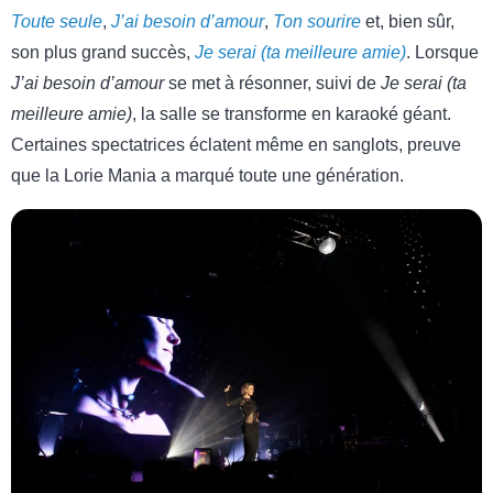
Toute seule
,
J’ai besoin d’amour
,
Ton sourire
et, bien sûr,
son plus grand succès,
Je serai (ta meilleure amie)
. Lorsque
J’ai besoin d’amour
se met à résonner, suivi de
Je serai (ta
meilleure amie)
, la salle se transforme en karaoké géant.
Certaines spectatrices éclatent même en sanglots, preuve
que la Lorie Mania a marqué toute une génération.