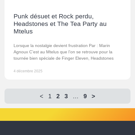
Punk désuet et Rock perdu,
Headstones et The Tea Party au
Mtelus
Lorsque la nostalgie devient frustration Par : Marin
Agnoux C’est au Mtelus que l’on se retrouve pour la
tournée bien spéciale de Finger Eleven, Headstones
4 décembre 2025
<
1
2
3
…
9
>