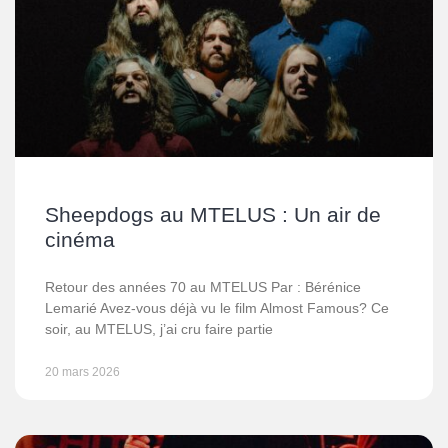
Sheepdogs au MTELUS : Un air de
cinéma
Retour des années 70 au MTELUS Par : Bérénice
Lemarié Avez-vous déjà vu le film Almost Famous? Ce
soir, au MTELUS, j’ai cru faire partie
20 mars 2026