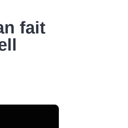
n fait
ell