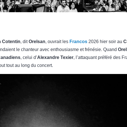
n Cotentin
, dit
Orelsan
, ouvrait les
Francos
2026 hier soir au
C
endaient le chanteur avec enthousiasme et frénésie. Quand
Ore
anadiens
, celui d’
Alexandre Texier
, l’attaquant préféré des Fr
out tout au long du concert.