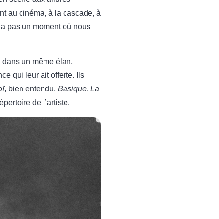
ent au cinéma, à la cascade, à
’y a pas un moment où nous
là, dans un même élan,
 qui leur ait offerte. Ils
oï
, bien entendu,
Basique
,
La
pertoire de l’artiste.