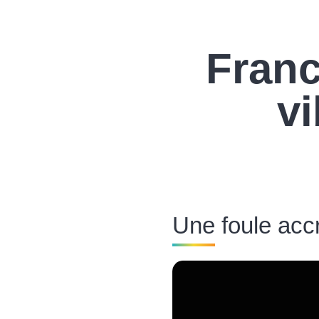
Franc
vi
Une foule acc