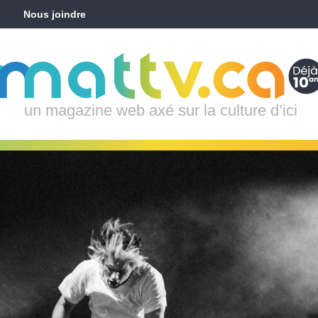
Nous joindre
un magazine web axé sur la culture d’ici