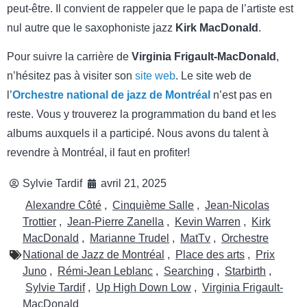
peut-être. Il convient de rappeler que le papa de l’artiste est
nul autre que le saxophoniste jazz
Kirk MacDonald
.
Pour suivre la carrière de
Virginia Frigault-MacDonald
,
n’hésitez pas à visiter son
site web
. Le site web de
l’
Orchestre national de jazz de Montréal
n’est pas en
reste. Vous y trouverez la programmation du band et les
albums auxquels il a participé. Nous avons du talent à
revendre à Montréal, il faut en profiter!
Sylvie Tardif
avril 21, 2025
Alexandre Côté
,
Cinquième Salle
,
Jean-Nicolas
Trottier
,
Jean-Pierre Zanella
,
Kevin Warren
,
Kirk
MacDonald
,
Marianne Trudel
,
MatTv
,
Orchestre
National de Jazz de Montréal
,
Place des arts
,
Prix
Juno
,
Rémi-Jean Leblanc
,
Searching
,
Starbirth
,
Sylvie Tardif
,
Up High Down Low
,
Virginia Frigault-
MacDonald