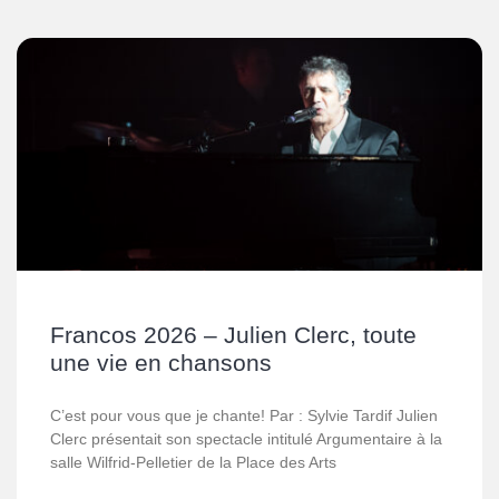
Francos 2026 – Julien Clerc, toute
une vie en chansons
C’est pour vous que je chante! Par : Sylvie Tardif Julien
Clerc présentait son spectacle intitulé Argumentaire à la
salle Wilfrid-Pelletier de la Place des Arts