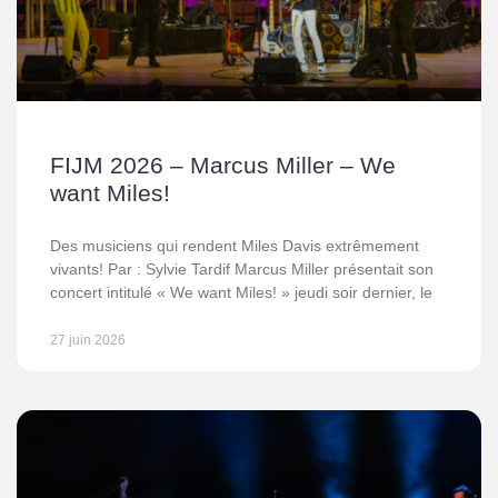
FIJM 2026 – Marcus Miller – We
want Miles!
Des musiciens qui rendent Miles Davis extrêmement
vivants! Par : Sylvie Tardif Marcus Miller présentait son
concert intitulé « We want Miles! » jeudi soir dernier, le
27 juin 2026