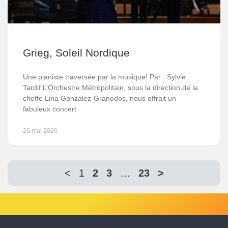
Grieg, Soleil Nordique
Une pianiste traversée par la musique! Par : Sylvie
Tardif L’Orchestre Métropolitain, sous la direction de la
cheffe Lina Gonzalez-Granodos, nous offrait un
fabuleux concert
26 mai 2026
<
1
2
3
…
23
>