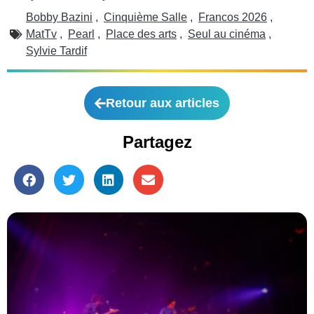
Bobby Bazini
,
Cinquième Salle
,
Francos 2026
,
MatTv
,
Pearl
,
Place des arts
,
Seul au cinéma
,
Sylvie Tardif
Retour aux articles
Partagez